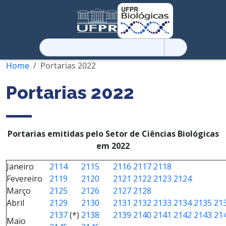
Pesquisar
por:
Home
Portarias 2022
Portarias 2022
Portarias emitidas pelo Setor de Ciências Biológicas
em 2022
Janeiro
2114
2115
2116
2117
2118
Fevereiro
2119
2120
2121
2122
2123
2124
Março
2125
2126
2127
2128
Abril
2129
2130
2131
2132
2133
2134
2135
21
2137
(*)
2138
2139
2140
2141
2142
2143
21
Maio