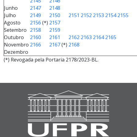
2145
2146
Junho
2147
2148
Julho
2149
2150
2151
2152
2153
2154
2155
Agosto
2156
(*)
2157
Setembro
2158
2159
Outubro
2160
2161
2162
2163
2164
2165
Novembro
2166
2167
(*)
2168
Dezembro
(*) Revogada pela Portaria 2178/2023-BL.