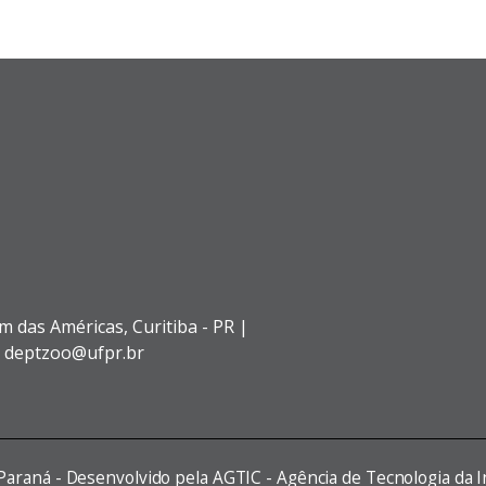
im das Américas,
Curitiba - PR |
l: deptzoo@ufpr.br
 Paraná - Desenvolvido pela AGTIC - Agência de Tecnologia da