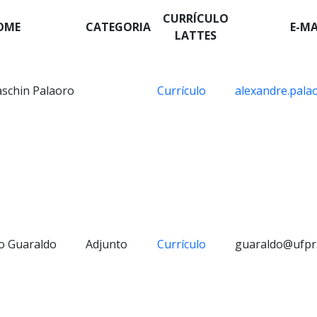
CURRÍCULO
OME
CATEGORIA
E-MA
LATTES
aschin Palaoro
Currículo
alexandre.pala
o Guaraldo
Adjunto
Currículo
guaraldo@ufpr