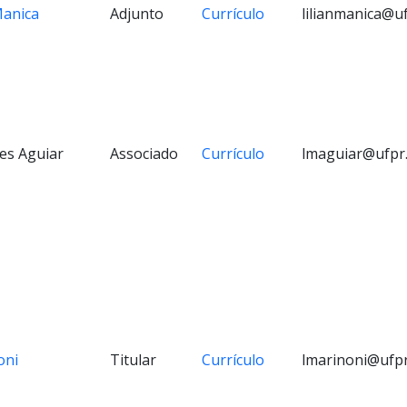
Manica
Adjunto
Currículo
lilianmanica@u
es Aguiar
Associado
Currículo
lmaguiar@ufpr
oni
Titular
Currículo
lmarinoni@ufpr