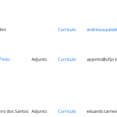
ini
Currículo
andressa.palad
Pinto
Adjunto
Currículo
appinto@ufpr.
iro dos Santos
Adjunto
Currículo
eduardo.carnei