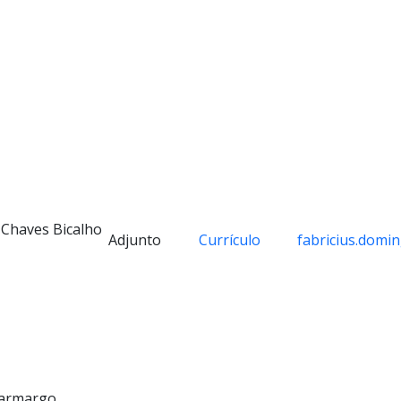
 Chaves Bicalho
Adjunto
Currículo
fabricius.domi
Carmargo