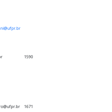
ini@ufpr.br
br
1590
ro@ufpr.br
1671