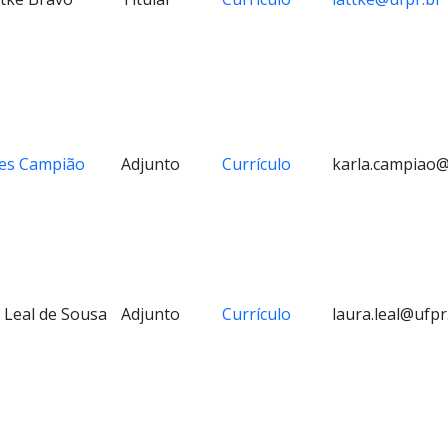
es Campião
Adjunto
Currículo
karla.campiao@
 Leal de Sousa
Adjunto
Currículo
laura.leal@ufpr