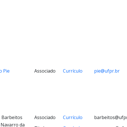
o Pie
Associado
Currículo
pie@ufpr.br
 Barbeitos
Associado
Currículo
barbeitos@ufpr
 Navarro da