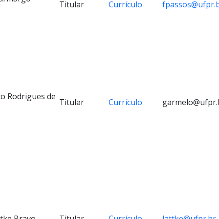
Titular
Currículo
fpassos@ufpr.
to Rodrigues de
Titular
Currículo
garmelo@ufpr.
ttke Bravo
Titular
Currículo
lattke@ufpr.br