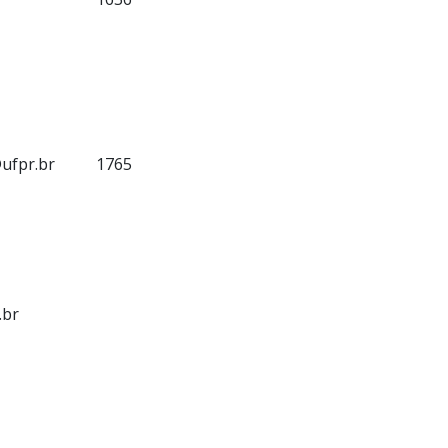
ufpr.br
1765
.br