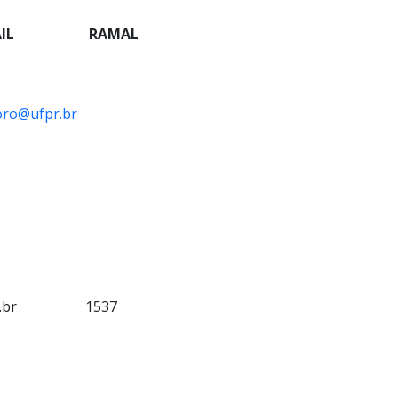
IL
RAMAL
oro@ufpr.br
.br
1537