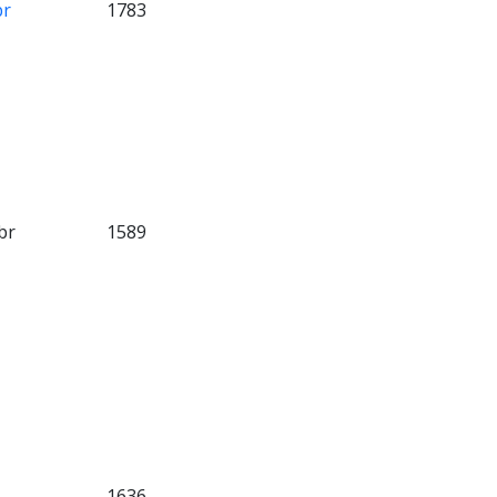
br
1783
br
1589
1636