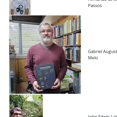
Passos
Gabriel Augus
Melo
John Edwin La