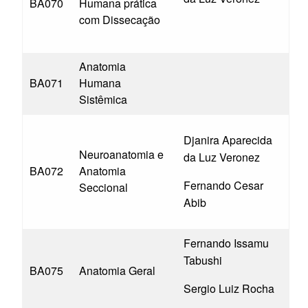
BA070
Humana prática
com Dissecação
Anatomia
BA071
Humana
Sistêmica
Djanira Aparecida
Neuroanatomia e
da Luz Veronez
BA072
Anatomia
Fernando Cesar
Seccional
Abib
Fernando Issamu
Tabushi
BA075
Anatomia Geral
Sergio Luiz Rocha