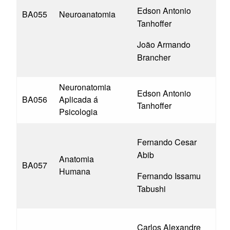
Edson Antonio
BA055
Neuroanatomia
Tanhoffer
João Armando
Brancher
Neuronatomia
Edson Antonio
BA056
Aplicada á
Tanhoffer
Psicologia
Fernando Cesar
Abib
Anatomia
BA057
Humana
Fernando Issamu
Tabushi
Carlos Alexandre