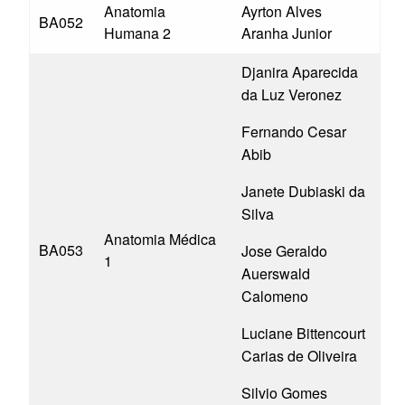
Anatomia
Ayrton Alves
BA052
Humana 2
Aranha Junior
Djanira Aparecida
da Luz Veronez
Fernando Cesar
Abib
Janete Dubiaski da
Silva
Anatomia Médica
BA053
Jose Geraldo
1
Auerswald
Calomeno
Luciane Bittencourt
Carias de Oliveira
Silvio Gomes