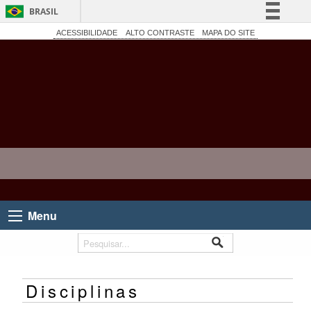
BRASIL
Simplifique!
ACESSIBILIDADE
ALTO CONTRASTE
MAPA DO SITE
Comunica BR
Participe
Acesso à informação
Legislação
Canais
Menu
Disciplinas