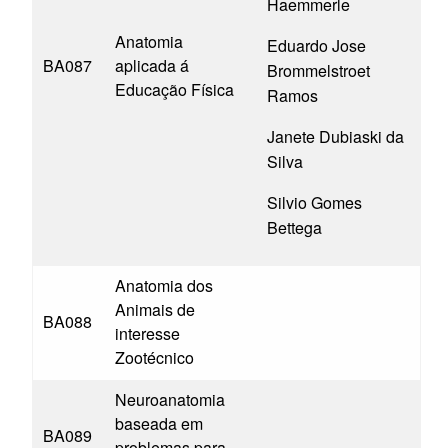
Haemmerle
Anatomia
Eduardo Jose
BA087
aplicada á
Brommelstroet
Educação Física
Ramos
Janete Dubiaski da
Silva
Silvio Gomes
Bettega
Anatomia dos
Animais de
BA088
interesse
Zootécnico
Neuroanatomia
baseada em
BA089
problemas para