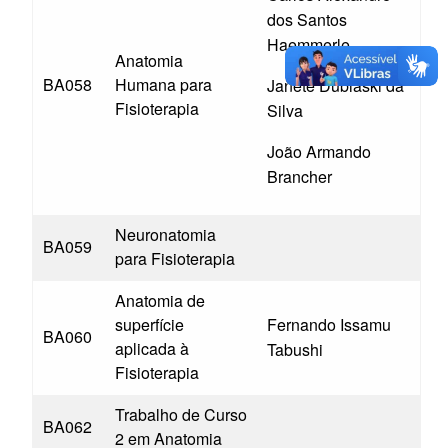
dos Santos
Haemmerle
Anatomia
BA058
Humana para
Janete Dubiaski da
Fisioterapia
Silva
João Armando
Brancher
Neuronatomia
BA059
para Fisioterapia
Anatomia de
superfície
Fernando Issamu
BA060
aplicada à
Tabushi
Fisioterapia
Trabalho de Curso
BA062
2 em Anatomia