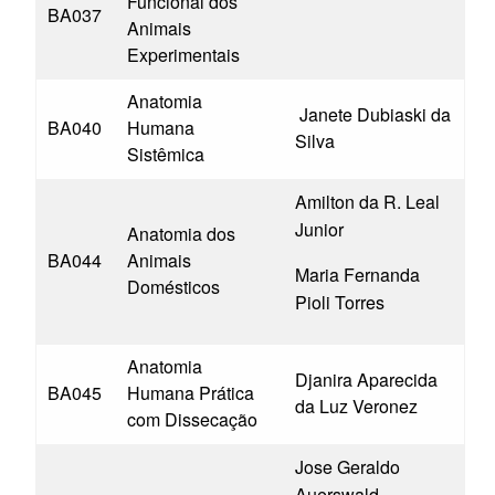
Funcional dos
BA037
Animais
Experimentais
Anatomia
Janete Dubiaski da
BA040
Humana
Silva
Sistêmica
Amilton da R. Leal
Junior
Anatomia dos
BA044
Animais
Maria Fernanda
Domésticos
Pioli Torres
Anatomia
Djanira Aparecida
BA045
Humana Prática
da Luz Veronez
com Dissecação
Jose Geraldo
Auerswald