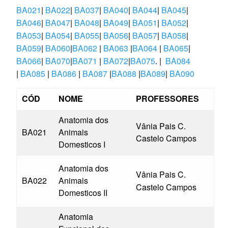
BA021
|
BA022
|
BA037
|
BA040
|
BA044
|
BA045
|
BA046
|
BA047
|
BA048
|
BA049
|
BA051
|
BA052
|
BA053
|
BA054
|
BA055
|
BA056
|
BA057
|
BA058
|
BA059
|
BA060
|
BA062
|
BA063
|
BA064
|
BA065
|
BA066
|
BA070
|
BA071
|
BA072
|
BA075
. |
BA084
|
BA085
|
BA086
|
BA087
|
BA088
|
BA089
|
BA090
CÓD
NOME
PROFESSORES
Anatomia dos
Vânia Pais C.
BA021
Animais
Castelo Campos
Domesticos I
Anatomia dos
Vânia Pais C.
BA022
Animais
Castelo Campos
Domesticos II
Anatomia