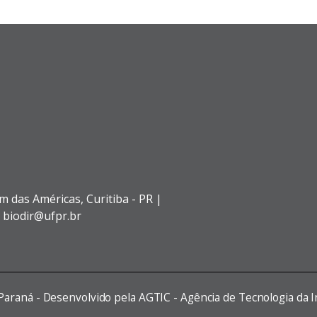
im das Américas,
Curitiba - PR |
: biodir@ufpr.br
 Paraná - Desenvolvido pela AGTIC - Agência de Tecnologia da