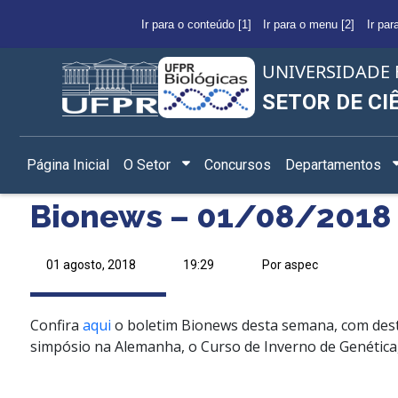
Ir para o conteúdo [1]
Ir para o menu [2]
Ir par
UNIVERSIDADE 
SETOR DE CI
Página Inicial
O Setor
Concursos
Departamentos
Bionews – 01/08/2018
01 agosto, 2018
19:29
Por aspec
Confira
aqui
o boletim Bionews desta semana, com desta
simpósio na Alemanha, o Curso de Inverno de Genética,