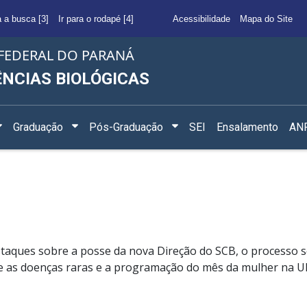
a a busca [3]
Ir para o rodapé [4]
Acessibilidade
Mapa do Site
FEDERAL DO PARANÁ
ÊNCIAS BIOLÓGICAS
Graduação
Pós-Graduação
SEI
Ensalamento
ANF
aques sobre a posse da nova Direção do SCB, o processo se
re as doenças raras e a programação do mês da mulher na U