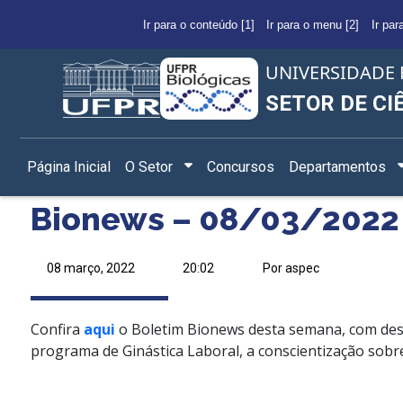
Ir para o conteúdo [1]
Ir para o menu [2]
Ir par
UNIVERSIDADE 
SETOR DE CI
Página Inicial
O Setor
Concursos
Departamentos
Bionews – 08/03/2022
08 março, 2022
20:02
Por aspec
Confira
aqui
o Boletim Bionews desta semana, com dest
programa de Ginástica Laboral, a conscientização sob