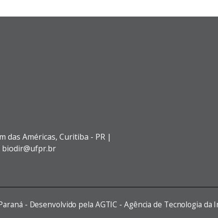
im das Américas,
Curitiba - PR |
: biodir@ufpr.br
 Paraná - Desenvolvido pela AGTIC - Agência de Tecnologia da