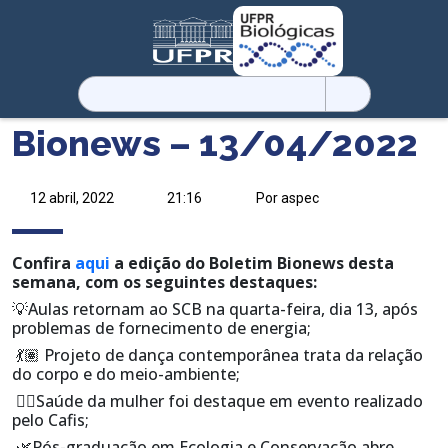
Pesquisar
por:
Bionews – 13/04/2022
12 abril, 2022
21:16
Por aspec
Confira
aqui
a edição do Boletim Bionews desta
semana, com os seguintes destaques:
💡Aulas retornam ao SCB na quarta-feira, dia 13, após
problemas de fornecimento de energia;
💃🏽 Projeto de dança contemporânea trata da relação
do corpo e do meio-ambiente;
👩‍⚕️Saúde da mulher foi destaque em evento realizado
pelo Cafis;
🌿Pós-graduação em Ecologia e Conservação abre