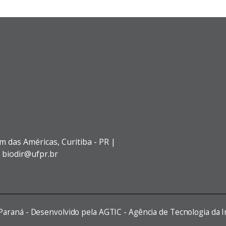
im das Américas,
Curitiba - PR |
: biodir@ufpr.br
 Paraná - Desenvolvido pela AGTIC - Agência de Tecnologia da