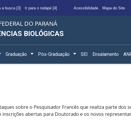
a a busca [3]
Ir para o rodapé [4]
Acessibilidade
Mapa do Site
FEDERAL DO PARANÁ
ÊNCIAS BIOLÓGICAS
Graduação
Pós-Graduação
SEI
Ensalamento
ANF
aques sobre o Pesquisador Francês que realiza parte dos s
inscrições abertas para Doutorado e os novos representant