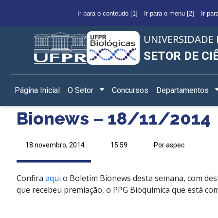
Ir para o conteúdo [1]
Ir para o menu [2]
Ir par
UNIVERSIDADE 
SETOR DE CI
Página Inicial
O Setor
Concursos
Departamentos
Bionews – 18/11/2014
18 novembro, 2014
15:59
Por aspec
Confira
aqui
o Boletim Bionews desta semana, com dest
que recebeu premiação, o PPG Bioquímica que está com 