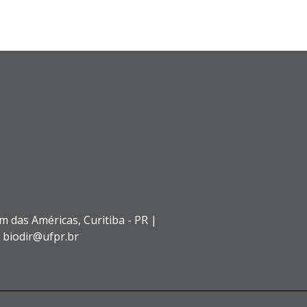
im das Américas,
Curitiba - PR |
: biodir@ufpr.br