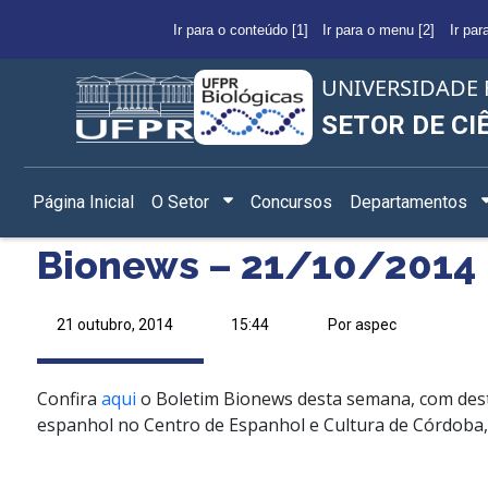
Ir para o conteúdo [1]
Ir para o menu [2]
Ir par
UNIVERSIDADE 
SETOR DE CI
Página Inicial
O Setor
Concursos
Departamentos
Bionews – 21/10/2014
21 outubro, 2014
15:44
Por aspec
Confira
aqui
o Boletim Bionews desta semana, com dest
espanhol no Centro de Espanhol e Cultura de Córdoba,