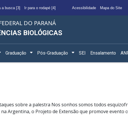
a a busca [3]
Ir para o rodapé [4]
Acessibilidade
Mapa do Site
FEDERAL DO PARANÁ
ÊNCIAS BIOLÓGICAS
Graduação
Pós-Graduação
SEI
Ensalamento
ANF
aques sobre a palestra Nos sonhos somos todos esquizofrên
 na Argentina, o Projeto de Extensão que promove evento co