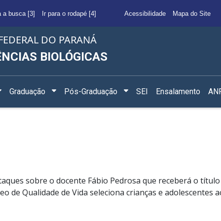
a a busca [3]
Ir para o rodapé [4]
Acessibilidade
Mapa do Site
FEDERAL DO PARANÁ
ÊNCIAS BIOLÓGICAS
Graduação
Pós-Graduação
SEI
Ensalamento
ANF
aques sobre o docente Fábio Pedrosa que receberá o título
o de Qualidade de Vida seleciona crianças e adolescentes ac