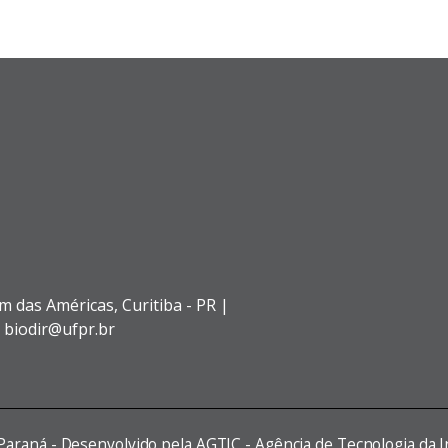
im das Américas,
Curitiba - PR |
: biodir@ufpr.br
 Paraná - Desenvolvido pela AGTIC - Agência de Tecnologia da