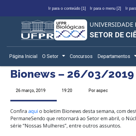
Ir para o conteúdo [1]
Ir para o menu [2]
Ir par
UNIVERSIDADE 
SETOR DE CI
Página Inicial
O Setor
Concursos
Departamentos
Bionews – 26/03/2019
26 março, 2019
19:20
Por aspec
Confira
aqui
o boletim Bionews desta semana, com dest
PermaneSendo que retornará ao Setor em abril, o Núcle
série “Nossas Mulheres”, entre outros assuntos.