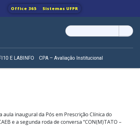
Office 365
Sistemas UFPR
Pesquisar
por:
I10 E LABINFO
CPA – Avaliação Institucional
a aula inaugural da Pós em Prescrição Clínica do
 no CAEB e a segunda roda de conversa “CON(M)TATO –