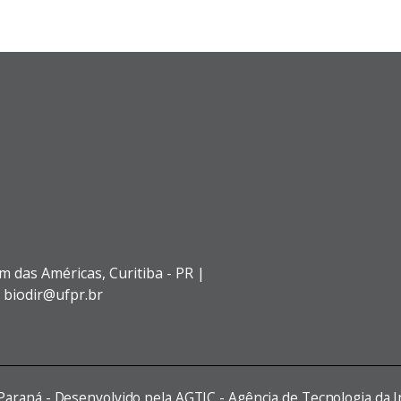
im das Américas,
Curitiba - PR |
: biodir@ufpr.br
 Paraná - Desenvolvido pela AGTIC - Agência de Tecnologia da