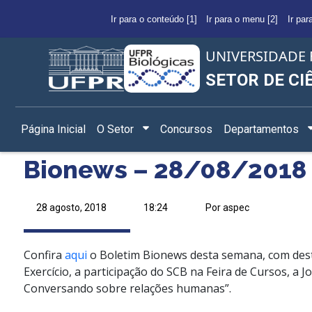
Ir para o conteúdo [1]
Ir para o menu [2]
Ir par
UNIVERSIDADE 
SETOR DE CI
Página Inicial
O Setor
Concursos
Departamentos
Bionews – 28/08/2018
28 agosto, 2018
18:24
Por aspec
Confira
aqui
o Boletim Bionews desta semana, com desta
Exercício, a participação do SCB na Feira de Cursos, 
Conversando sobre relações humanas”.