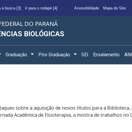
a a busca [3]
Ir para o rodapé [4]
Acessibilidade
Mapa do Site
FEDERAL DO PARANÁ
ÊNCIAS BIOLÓGICAS
Graduação
Pós-Graduação
SEI
Ensalamento
ANF
ques sobre a aquisição de novos títulos para a Biblioteca, 
a Jornada Acadêmica de Fisioterapia, a mostra de trabalhos