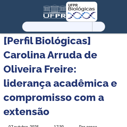
Pesquisar
por:
[Perfil Biológicas]
Carolina Arruda de
Oliveira Freire:
liderança acadêmica e
compromisso com a
extensão
07 outubro, 2025
17:30
Por aspec