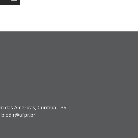
im das Américas,
Curitiba - PR |
: biodir@ufpr.br