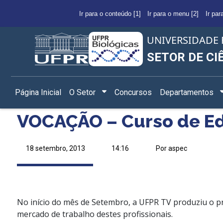
Ir para o conteúdo [1]
Ir para o menu [2]
Ir par
UNIVERSIDADE 
SETOR DE CI
Página Inicial
O Setor
Concursos
Departamentos
VOCAÇÃO – Curso de Ed
18 setembro, 2013
14:16
Por aspec
No início do mês de Setembro, a UFPR TV produziu o pr
mercado de trabalho destes profissionais.