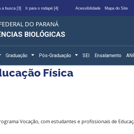
a a busca [3]
Ir para o rodapé [4]
Acessibilidade
Mapa do Site
FEDERAL DO PARANÁ
ÊNCIAS BIOLÓGICAS
Graduação
Pós-Graduação
SEI
Ensalamento
ANF
ucação Física
ograma Vocação, com estudantes e profissionais de Educação