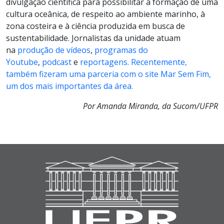
divulgação científica para possibilitar a formação de uma
cultura oceânica, de respeito ao ambiente marinho, à
zona costeira e à ciência produzida em busca de
sustentabilidade. Jornalistas da unidade atuam
na
produção de vídeos
,
programas do
Youtube
,
podcast
e
reportagens.
Recentemente,
também fizeram uma parceria com o site Mar Sem Fim,
um dos mais importantes da área.
Por Amanda Miranda, da Sucom/UFPR