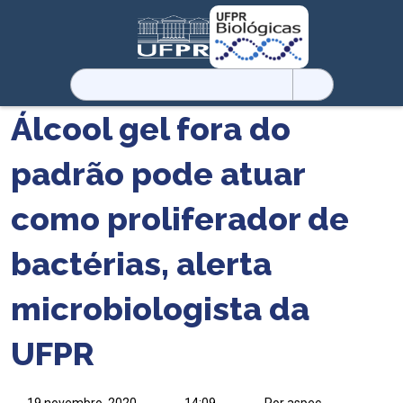
Pesquisar
por:
Álcool gel fora do
padrão pode atuar
como proliferador de
bactérias, alerta
microbiologista da
UFPR
19 novembro, 2020
14:09
Por aspec