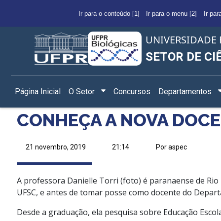
Ir para o conteúdo [1]
Ir para o menu [2]
Ir par
UNIVERSIDADE 
SETOR DE CI
Página Inicial
O Setor
Concursos
Departamentos
CONHEÇA A NOVA DOCE
21 novembro, 2019
21:14
Por aspec
A professora Danielle Torri (foto) é paranaense de Ri
UFSC, e antes de tomar posse como docente do Departa
Desde a graduação, ela pesquisa sobre Educação Escola