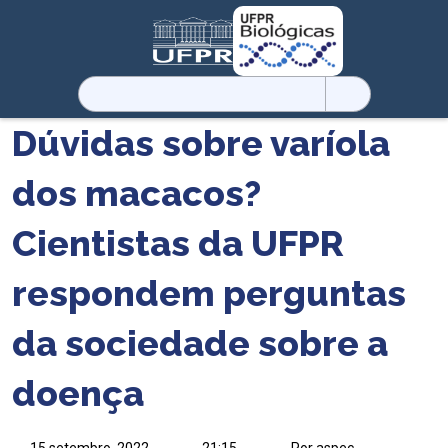
Pesquisar
por:
Dúvidas sobre varíola
dos macacos?
Cientistas da UFPR
respondem perguntas
da sociedade sobre a
doença
15 setembro, 2022
21:15
Por aspec