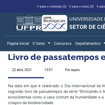
Ir para o conteúdo [1]
Ir para o menu [2]
Ir par
UNIVERSIDADE 
SETOR DE CI
Página Inicial
O Setor
Concursos
Departamentos
Livro de passatempos e
22 abril, 2021
13:07
Por aspec
Na data em que é celebrado o Dia Internacional da M
segundo livro de passatempos da série “Brincando e A
ecossistemas como a casa comum da humanidade e a ne
colapso da biodiversidade.