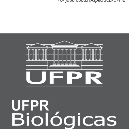
Por João Cubas (Aspec/SCB/UFPR)