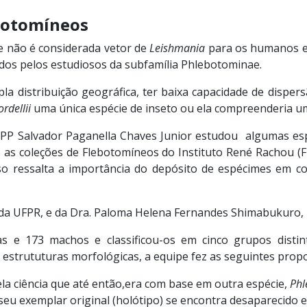
ebotomíneos
e não é considerada vetor de
Leishmania
para os humanos e 
os pelos estudiosos da subfamília Phlebotominae.
 distribuição geográfica, ter baixa capacidade de dispersã
ordellii
uma única espécie de inseto ou ela compreenderia u
PP Salvador Paganella Chaves Junior estudou algumas es
 as coleções de Flebotomíneos do Instituto René Rachou (
so ressalta a importância do depósito de espécimes em col
, da UFPR, e da Dra. Paloma Helena Fernandes Shimabukuro,
s e 173 machos e classificou-os em cinco grupos disti
 estrututuras morfológicas, a equipe fez as seguintes propo
ela ciência que até então,era com base em outra espécie,
Phl
seu exemplar original (holótipo) se encontra desaparecido e