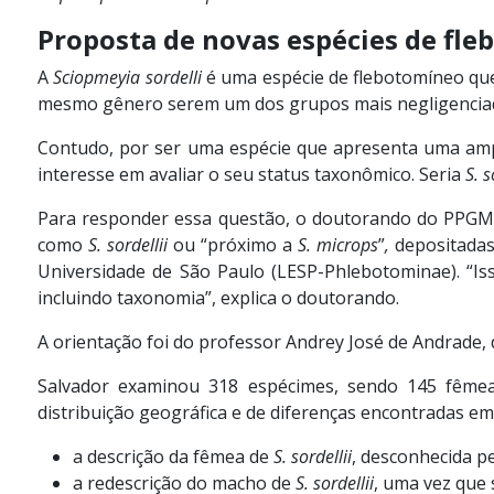
Proposta de novas espécies de fl
A
Sciopmeyia sordelli
é uma espécie de flebotomíneo qu
mesmo gênero serem um dos grupos mais negligenciad
Contudo, por ser uma espécie que apresenta uma ampla
interesse em avaliar o seu status taxonômico. Seria
S. s
Para responder essa questão, o doutorando do PPGM
como
S. sordellii
ou “próximo a
S. microps
”
,
depositadas
Universidade de São Paulo (LESP-Phlebotominae). “Is
incluindo taxonomia”, explica o doutorando.
A orientação foi do professor Andrey José de Andrade
Salvador examinou 318 espécimes, sendo 145 fêmea
distribuição geográfica e de diferenças encontradas em
a descrição da fêmea de
S. sordellii
, desconhecida p
a redescrição do macho de
S. sordellii
, uma vez que 