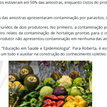
ios estiveram em 50% das amostras, enquanto cistos do prot
,3% das amostras apresentaram contaminação por parasitos, 
iundos de dois produtores. No primeiro, a contaminação p
eiro relato da contaminação de hortaliças prontas para o
 produtor não apresentou contaminação em nenhuma das amo
“Educação em Saúde e Epidemiologia”. Para Roberta, é ess
 um todo e auxiliar na construção do conhecimento coletivo 