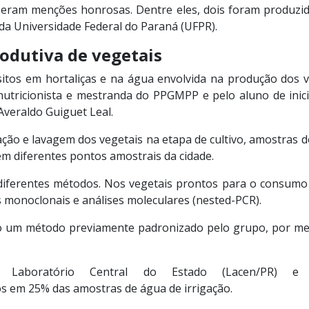
beram menções honrosas. Dentre eles, dois foram produz
da Universidade Federal do Paraná (UFPR).
rodutiva de vegetais
tos em hortaliças e na água envolvida na produção dos veg
nutricionista e mestranda do PPGMPP e pelo aluno de iniciaç
Averaldo Guiguet Leal.
ção e lavagem dos vegetais na etapa de cultivo, amostras dos
m diferentes pontos amostrais da cidade.
 diferentes métodos. Nos vegetais prontos para o consumo
s monoclonais e análises moleculares (nested-PCR).
izado um método previamente padronizado pelo grupo, por mei
 Laboratório Central do Estado (Lacen/PR) e 
s em 25% das amostras de água de irrigação.