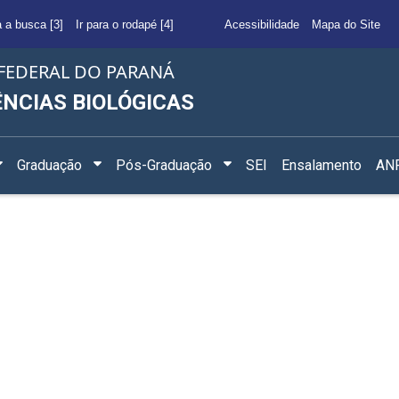
a a busca [3]
Ir para o rodapé [4]
Acessibilidade
Mapa do Site
FEDERAL DO PARANÁ
ÊNCIAS BIOLÓGICAS
Graduação
Pós-Graduação
SEI
Ensalamento
ANF