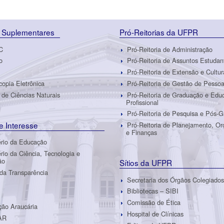
 Suplementares
Pró-Reitorias da UFPR
C
Pró-Reitoria de Administração
o
Pró-Reitoria de Assuntos Estudan
Pró-Reitoria de Extensão e Cultur
copia Eletrônica
Pró-Reitoria de Gestão de Pesso
de Ciências Naturais
Pró-Reitoria de Graduação e Edu
Profissional
Pró-Reitoria de Pesquisa e Pós-
de Interesse
Pró-Reitoria de Planejamento, O
e Finanças
ério da Educação
ério da Ciência, Tecnologia e
ão
Sítios da UFPR
 da Transparência
Secretaria dos Órgãos Colegiados
Bibliotecas – SIBI
Comissão de Ética
ão Araucária
Hospital de Clínicas
AR