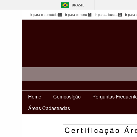
BRASIL
Ir para o conteúdo
1
Ir para o menu
2
Ir para a busca
3
Ir para 
Home
Composição
Perguntas Frequent
Áreas Cadastradas
Certificação Á