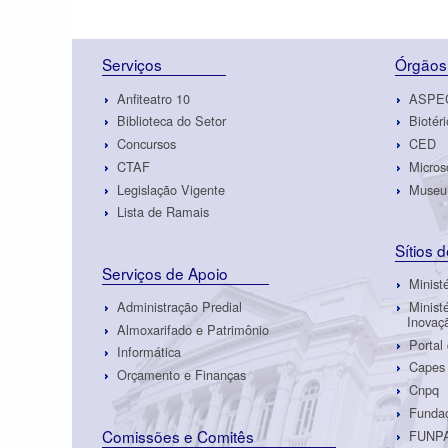
Serviços
Órgãos
Anfiteatro 10
ASPE
Biblioteca do Setor
Biotéri
Concursos
CED
CTAF
Micros
Legislação Vigente
Museu 
Lista de Ramais
Sítios 
Serviços de Apoio
Minist
Administração Predial
Minist
Inovaç
Almoxarifado e Patrimônio
Portal
Informática
Capes
Orçamento e Finanças
Cnpq
Fundaç
Comissões e Comitês
FUNP