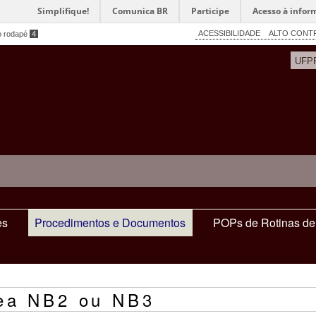
Simplifique!
Comunica BR
Participe
Acesso à infor
ACESSIBILIDADE
ALTO CONT
o rodapé
4
UFP
es
Procedimentos e Documentos
POPs de Rotinas de 
rea NB2 ou NB3