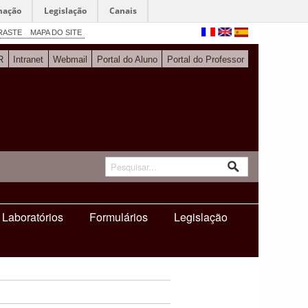
mação
Legislação
Canais
RASTE
MAPA DO SITE
R
Intranet
Webmail
Portal do Aluno
Portal do Professor
Laboratórios
Formulários
Legislação