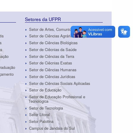
Setores da UFPR
Setor de Artes, Comunicação e Design
tis
Setor de Ciências Agrárias
a
Setor de Ciências Biológicas
as
Setor de Ciêcnias da Saúde
cação
Setor de Ciências da Terra
Setor de Ciêcnias Exatas
Graduação
Setor de Ciências Humanas
rçamento
Setor de Ciências Jurídicas
Setor de Ciências Sociais Aplicadas
Setor de Educação
Setor de Educação Profissional e
Tecnológica
Setor de Tecnologia
Setor Litoral
Setor Palotina
Campus de Jandaia do Sul