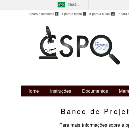
BRASIL
Ir para o conteúdo
1
Ir para o menu
2
Ir para a busca
3
Ir para 
Home
Instruções
Documentos
Mem
Banco de Proje
Para mais informações sobre a o