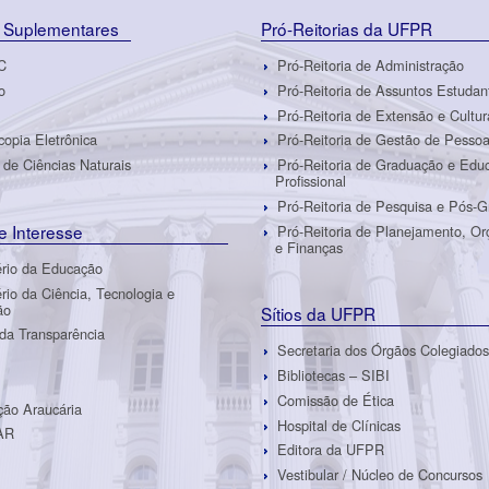
 Suplementares
Pró-Reitorias da UFPR
C
Pró-Reitoria de Administração
o
Pró-Reitoria de Assuntos Estudan
Pró-Reitoria de Extensão e Cultur
copia Eletrônica
Pró-Reitoria de Gestão de Pesso
de Ciências Naturais
Pró-Reitoria de Graduação e Edu
Profissional
Pró-Reitoria de Pesquisa e Pós-
de Interesse
Pró-Reitoria de Planejamento, O
e Finanças
ério da Educação
ério da Ciência, Tecnologia e
ão
Sítios da UFPR
 da Transparência
Secretaria dos Órgãos Colegiados
Bibliotecas – SIBI
Comissão de Ética
ão Araucária
Hospital de Clínicas
AR
Editora da UFPR
Vestibular / Núcleo de Concursos