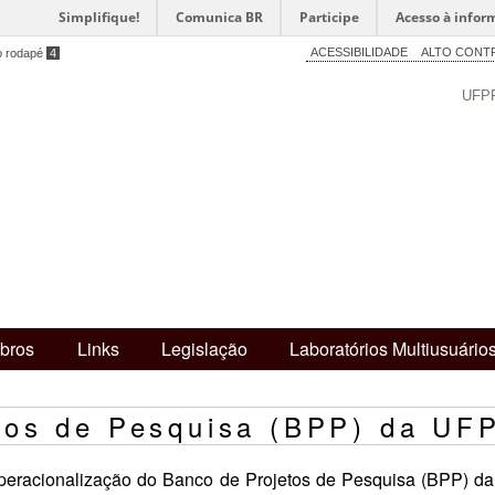
Simplifique!
Comunica BR
Participe
Acesso à infor
ACESSIBILIDADE
ALTO CONT
o rodapé
4
UFP
bros
Links
Legislação
Laboratórios Multiusuário
tos de Pesquisa (BPP) da UF
peracionalização do Banco de Projetos de Pesquisa (BPP) da