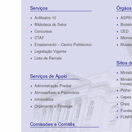
Serviços
Órgãos
Anfiteatro 10
ASPE
Biblioteca do Setor
Biotéri
Concursos
CED
CTAF
Micros
Ensalamento – Centro Politécnico
Museu 
Legislação Vigente
Lista de Ramais
Sítios 
Minist
Serviços de Apoio
Minist
Inovaç
Administração Predial
Portal
Almoxarifado e Patrimônio
Capes
Informática
Cnpq
Orçamento e Finanças
Fundaç
FUNP
Comissões e Comitês