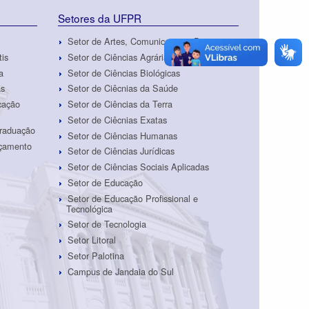
Setores da UFPR
Setor de Artes, Comunicação e Design
tis
Setor de Ciências Agrárias
a
Setor de Ciências Biológicas
as
Setor de Ciêcnias da Saúde
cação
Setor de Ciências da Terra
Setor de Ciêcnias Exatas
Graduação
Setor de Ciências Humanas
rçamento
Setor de Ciências Jurídicas
Setor de Ciências Sociais Aplicadas
Setor de Educação
Setor de Educação Profissional e
Tecnológica
Setor de Tecnologia
Setor Litoral
Setor Palotina
Campus de Jandaia do Sul