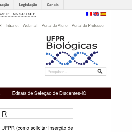
mação
Legislação
Canais
RASTE
MAPA DO SITE
R
Intranet
Webmail
Portal do Aluno
Portal do Professor
s
Editais de Seleção de Discentes-IC
PR
 UFPR (como solicitar inserção de