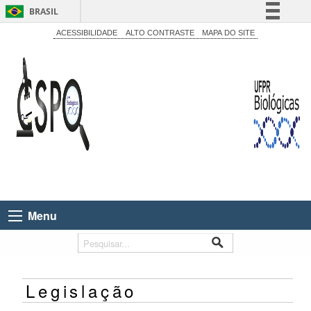
BRASIL
Simplifique!
ACESSIBILIDADE
ALTO CONTRASTE
MAPA DO SITE
Comunica BR
Participe
Acesso à informação
Legislação
Canais
Menu
Legislação