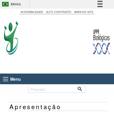
BRASIL
Simplifique!
ACESSIBILIDADE
ALTO CONTRASTE
MAPA DO SITE
Comunica BR
Participe
Acesso à informação
Legislação
Canais
Menu
Apresentação