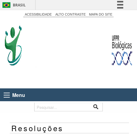
BRASIL
Simplifique!
ACESSIBILIDADE
ALTO CONTRASTE
MAPA DO SITE
Comunica BR
Participe
Acesso à informação
Legislação
Canais
Menu
Resoluções