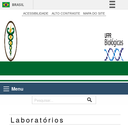
BRASIL
Simplifique!
ACESSIBILIDADE
ALTO CONTRASTE
MAPA DO SITE
Comunica BR
Participe
Acesso à informação
Legislação
Canais
Menu
Laboratórios