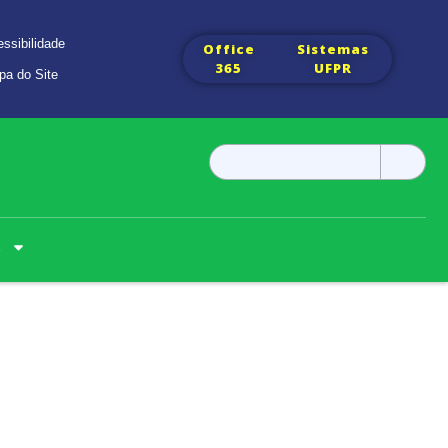
ssibilidade
Office
Sistemas
365
UFPR
pa do Site
Pesquisar
por:
o