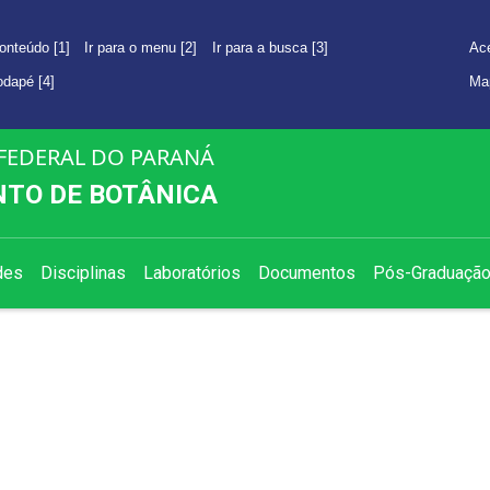
conteúdo [1]
Ir para o menu [2]
Ir para a busca [3]
Ace
rodapé [4]
Ma
FEDERAL DO PARANÁ
TO DE BOTÂNICA
des
Disciplinas
Laboratórios
Documentos
Pós-Graduaçã