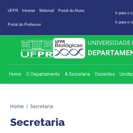
UFPR
Intranet
Webmail
Portal do Aluno
Ir para o 
Ir para o 
Portal do Professor
UNIVERSIDADE 
DEPARTAMEN
Home
O Departamento
A Secretaria
Docentes
Unida
Home
Secretaria
Secretaria