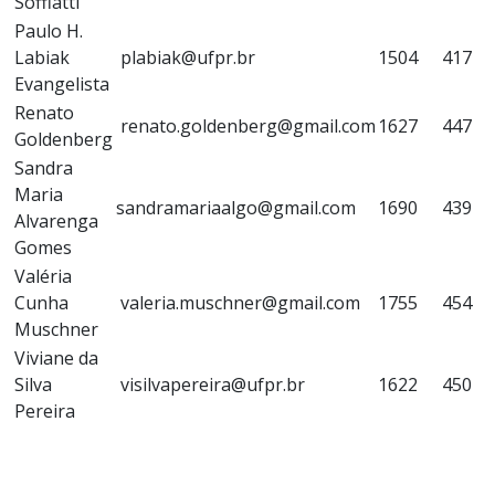
Soffiatti
Paulo H.
Labiak
plabiak@ufpr.br
1504
417
Evangelista
Renato
renato.goldenberg@gmail.com
1627
447
Goldenberg
Sandra
Maria
sandramariaalgo@gmail.com
1690
439
Alvarenga
Gomes
Valéria
Cunha
valeria.muschner@gmail.com
1755
454
Muschner
Viviane da
Silva
visilvapereira@ufpr.br
1622
450
Pereira