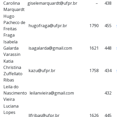
Carolina
giselemarquardt@ufpr.br
–
438
Marquardt
Hugo
Pacheco de
hugofraga@ufpr.br
1790
455
Freitas
Fraga
Isabela
Galarda
isagalarda@gmail.com
1621
448
Varassin
Katia
Christina
kazu@ufpr.br
1758
434
Zuffellato
Ribas
Leila do
Nascimento
leilanvieira@gmail.com
432
Vieira
Luciana
Lopes
llfribas@ufpr.br
1626
445