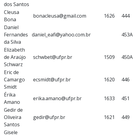
dos Santos
Cleusa
bonacleusa@gmail.com
1626
444
Bona
Daniel
Fernandes
daniel_eafi@yahoo.com.br
453A
da Silva
Elizabeth
de Araújo
schwbet@ufpr.br
1509
450A
Schwarz
Eric de
Camargo
ecsmidt@ufpr.br
1620
446
Smidt
Érika
erika.amano@ufpr.br
1633
451
Amano
Gedir de
Oliveira
gedir@ufpr.br
1621
449
Santos
Gisele