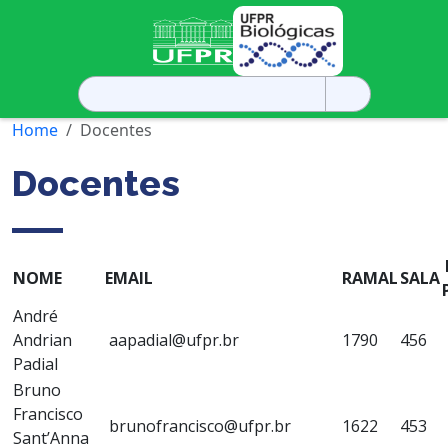
Pesquisar
por:
Home
Docentes
Docentes
NOME
EMAIL
RAMAL
SALA
André
Andrian
aapadial@ufpr.br
1790
456
Padial
Bruno
Francisco
brunofrancisco@ufpr.br
1622
453
Sant’Anna