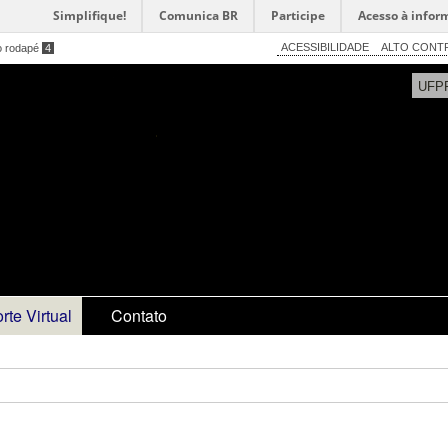
Simplifique!
Comunica BR
Participe
Acesso à infor
ACESSIBILIDADE
ALTO CONT
o rodapé
4
UFP
rte Virtual
Contato