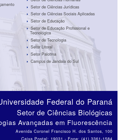
rçamento
Setor de Ciências Jurídicas
Setor de Ciências Sociais Aplicadas
Setor de Educação
Setor de Educação Profissional e
Tecnológica
Setor de Tecnologia
Setor Litoral
Setor Palotina
Campus de Jandaia do Sul
Universidade Federal do Paraná
Setor de Ciências Biológicas
ogias Avançadas em Fluorescência
Avenida Coronel Francisco H. dos Santos, 100
Caixa Postal: 19031 - Fone: (41) 3361-1584