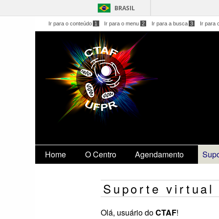
BRASIL
Ir para o conteúdo
1
Ir para o menu
2
Ir para a busca
3
Ir para 
Home
O Centro
Agendamento
Supo
Suporte virtual
Olá, usuário do
CTAF
!