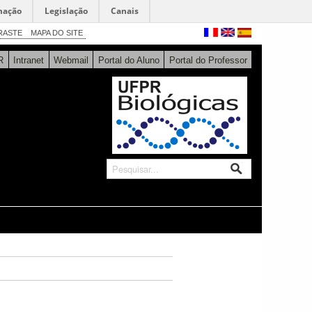
mação
Legislação
Canais
RASTE
MAPA DO SITE
R
Intranet
Webmail
Portal do Aluno
Portal do Professor