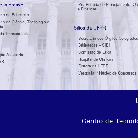
de Interesse
Pró-Reitoria de Planejamento, O
e Finanças
ério da Educação
ério da Ciência, Tecnologia e
ão
Sítios da UFPR
 da Transparência
Secretaria dos Órgãos Colegiados
Bibliotecas – SIBI
Comissão de Ética
ão Araucária
Hospital de Clínicas
AR
Editora da UFPR
Vestibular / Núcleo de Concursos
Centro de Tecnol