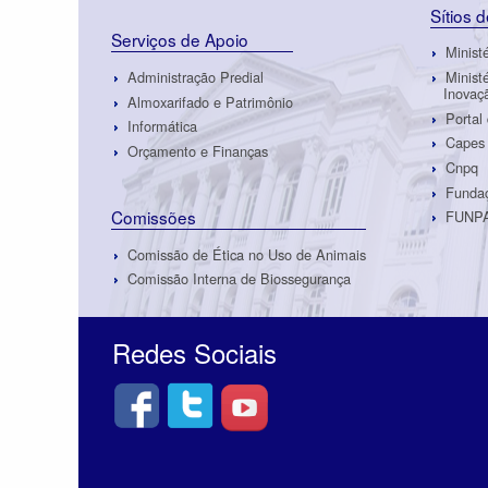
Sítios 
Serviços de Apoio
Minist
Administração Predial
Minist
Inovaç
Almoxarifado e Patrimônio
Portal
Informática
Capes
Orçamento e Finanças
Cnpq
Fundaç
Comissões
FUNP
Comissão de Ética no Uso de Animais
Comissão Interna de Biossegurança
Redes Sociais