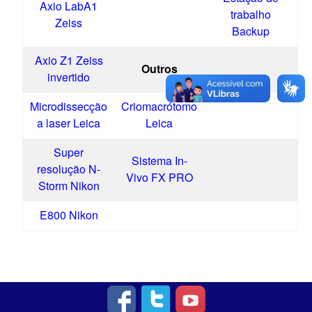
Axio LabA1
trabalho
Zeiss
Backup
Axio Z1 Zeiss
Outros
invertido
Microdissecção
Criomacrótomo
a laser Leica
Leica
Super
Sistema In-
resolução N-
Vivo FX PRO
Storm Nikon
E800 Nikon