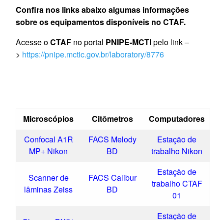
Confira nos links abaixo algumas informações
sobre os equipamentos disponíveis no CTAF.
Acesse o
CTAF
no portal
PNIPE-MCTI
pelo link –
>
https://pnipe.mctic.gov.br/laboratory/8776
Microscópios
Citômetros
Computadores
Confocal A1R
FACS Melody
Estação de
MP+ Nikon
BD
trabalho Nikon
Estação de
Scanner de
FACS Calibur
trabalho CTAF
lâminas Zeiss
BD
01
Estação de