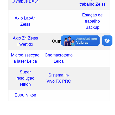
Olympus BX51
trabalho Zeiss
Estação de
Axio LabA1
trabalho
Zeiss
Backup
Axio Z1 Zeiss
Outros
invertido
Microdissecção
Criomacrótomo
a laser Leica
Leica
Super
Sistema In-
resolução
Vivo FX PRO
Nikon
E800 Nikon