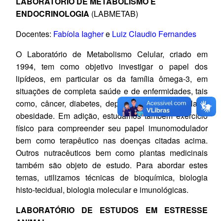
LABORATÓRIO DE METABOLISMO E
ENDOCRINOLOGIA
(LABMETAB)
Docentes:
Fabíola Iagher
e
Luiz Claudio Fernandes
O Laboratório de Metabolismo Celular, criado em
1994, tem como objetivo investigar o papel dos
lipídeos, em particular os da família ômega-3, em
situações de completa saúde e de enfermidades, tais
como, câncer, diabetes, depressão, lesão medular e
obesidade. Em adição, estudamos também exercício
físico para compreender seu papel imunomodulador
bem como terapêutico nas doenças citadas acima.
Outros nutracêuticos bem como plantas medicinais
também são objeto de estudo. Para abordar estes
temas, utilizamos técnicas de bioquímica, biologia
histo-tecidual, biologia molecular e imunológicas.
LABORATÓRIO DE ESTUDOS EM ESTRESSE