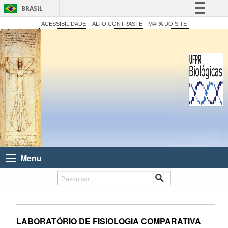
BRASIL
Simplifique!
ACESSIBILIDADE
ALTO CONTRASTE
MAPA DO SITE
Comunica BR
Participe
Acesso à informação
Legislação
Canais
Menu
LABORATÓRIO DE FISIOLOGIA COMPARATIVA