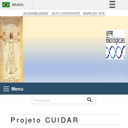
BRASIL
Simplifique!
ACESSIBILIDADE
ALTO CONTRASTE
MAPA DO SITE
Comunica BR
Participe
Acesso à informação
Legislação
Canais
Menu
Projeto CUIDAR