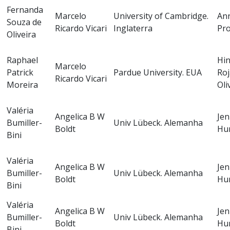
Fernanda
Marcelo
University of Cambridge.
An
Souza de
Ricardo Vicari
Inglaterra
Pro
Oliveira
Raphael
Hi
Marcelo
Patrick
Pardue University. EUA
Roj
Ricardo Vicari
Moreira
Oli
Valéria
Angelica B W
Jen
Bumiller-
Univ Lübeck. Alemanha
Boldt
Hu
Bini
Valéria
Angelica B W
Jen
Bumiller-
Univ Lübeck. Alemanha
Boldt
Hu
Bini
Valéria
Angelica B W
Jen
Bumiller-
Univ Lübeck. Alemanha
Boldt
Hu
Bini