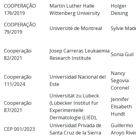
COOPERAÇÃO
Martin Luther Halle
Holger
176/2019
Wittenberg University
Deising
COOPERAÇÃO
Université de Montreal
Sylvie Mad
79/2019
Cooperação
Josep Carreras Leukaemia
Sonia Guil
82/2021
Research Institute
Nancy
Cooperação
Universidad Nacional del
Segovia
111/2024
Este
Coronel
Universität zu Lübeck
Jennifer
Cooperação
(Lübecker Institut für
Elisabeth
87/2021
Experimentelle
Hundt
Dermatologie (LIED),
Universidad Privada de
Guillermo
CEP 001/2023
Santa Cruz de la Sierra
Aroyo Rive