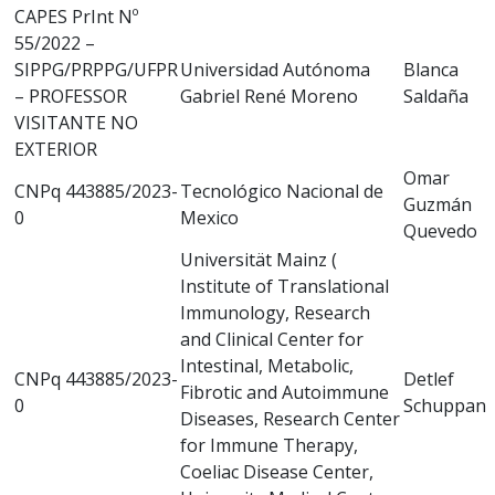
CAPES PrInt Nº
55/2022 –
SIPPG/PRPPG/UFPR
Universidad Autónoma
Blanca
– PROFESSOR
Gabriel René Moreno
Saldaña
VISITANTE NO
EXTERIOR
Omar
CNPq 443885/2023-
Tecnológico Nacional de
Guzmán
0
Mexico
Quevedo
Universität Mainz (
Institute of Translational
Immunology, Research
and Clinical Center for
Intestinal, Metabolic,
CNPq 443885/2023-
Detlef
Fibrotic and Autoimmune
0
Schuppan
Diseases, Research Center
for Immune Therapy,
Coeliac Disease Center,