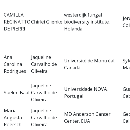
CAMILLA
westerdijk fungal
Je
REGINATTO
Chirlei Glienke
biodiversity institute.
Co
DE PIERRI
Holanda
Ana
Jaqueline
Université de Montréal.
Syl
Carolina
Carvalho de
Canadá
Ma
Rodrigues
Oliveira
Jaqueline
Universidade NOVA.
Gu
Suelen Baal
Carvalho de
Portugal
Cab
Oliveira
Maria
Jaqueline
MD Anderson Cancer
Ge
Augusta
Carvalho de
Center. EUA
Cal
Poersch
Oliveira