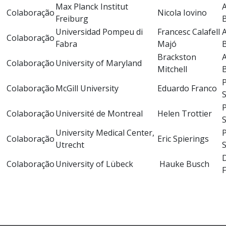
Max Planck Institut
A
Colaboração
Nicola Iovino
Freiburg
B
Universidad Pompeu di
Francesc Calafell
A
Colaboração
Fabra
Majó
B
Brackston
A
Colaboração
University of Maryland
Mitchell
B
P
Colaboração
McGill University
Eduardo Franco
P
Colaboração
Université de Montreal
Helen Trottier
University Medical Center,
P
Colaboração
Eric Spierings
Utrecht
D
Colaboração
University of Lübeck
Hauke Busch
F