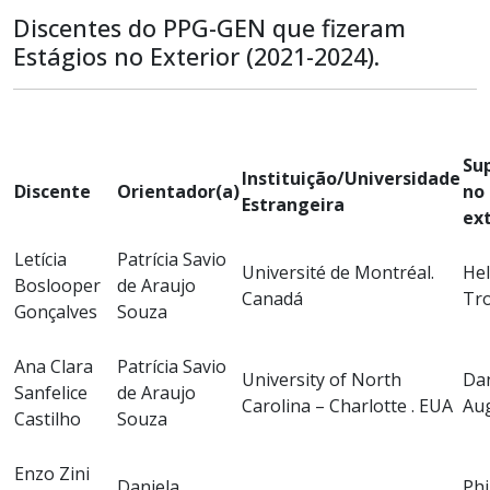
Discentes do PPG-GEN que fizeram
Estágios no Exterior (2021-2024).
Su
Instituição/Universidade
Discente
Orientador(a)
no
Estrangeira
ext
Letícia
Patrícia Savio
Université de Montréal.
He
Boslooper
de Araujo
Canadá
Tro
Gonçalves
Souza
Ana Clara
Patrícia Savio
University of North
Dan
Sanfelice
de Araujo
Carolina – Charlotte . EUA
Au
Castilho
Souza
Enzo Zini
Daniela
Phi