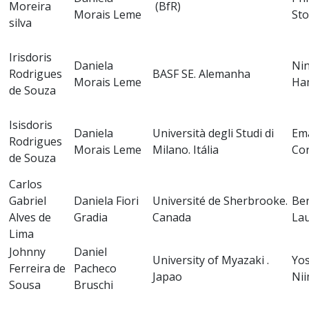
Moreira
(BfR)
Morais Leme
Sto
silva
Irisdoris
Daniela
Ni
Rodrigues
BASF SE. Alemanha
Morais Leme
Ha
de Souza
Isisdoris
Daniela
Università degli Studi di
Em
Rodrigues
Morais Leme
Milano. Itália
Cor
de Souza
Carlos
Gabriel
Daniela Fiori
Université de Sherbrooke.
Ben
Alves de
Gradia
Canada
La
Lima
Johnny
Daniel
University of Myazaki .
Yos
Ferreira de
Pacheco
Japao
Ni
Sousa
Bruschi