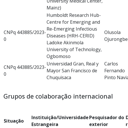
University Medical Center,
Mainz)
Humboldt Research Hub-
Centre for Emerging and
Re-Emerging Infectious
CNPq 443885/2023-
Olusola
Diseases (HRH-CERID)
0
Ojurongbe
Ladoke Akinmola
University of Technology,
Ogbomoso
Universidad Gran, Real y
Carlos
CNPq 443885/2023-
Mayor San Francisco de
Fernando
0
Chuquisaca
Pinto Navi
Grupos de colaboração internacional
Instituição/Universidade
Pesquisador do
Situação
Estrangeira
exterior