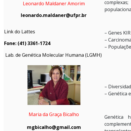
complexas;
Leonardo Maldaner Amorim
populaciona
leonardo.maldaner@ufpr.br
Link do Lattes
– Genes KIR
– Carcinom
Fone: (41) 3361-1724
– Populaçõe
Lab. de Genética Molecular Humana (LGMH)
– Diversida
– Genética 
Maria da Graça Bicalho
Genética 
complemento
mgbicalho@gmail.com
transplante