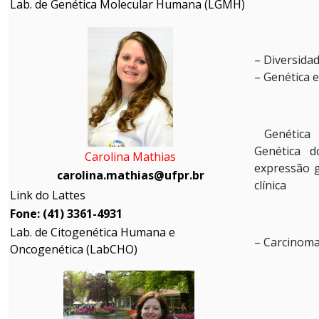
Lab. de Genética Molecular Humana (LGMH)
– Diversida
– Genética 
Genética h
Genética d
Carolina Mathias
expressão g
carolina.mathias@ufpr.br
clínica
Link do Lattes
Fone: (41) 3361-4931
Lab. de Citogenética Humana e
– Carcinom
Oncogenética (LabCHO)