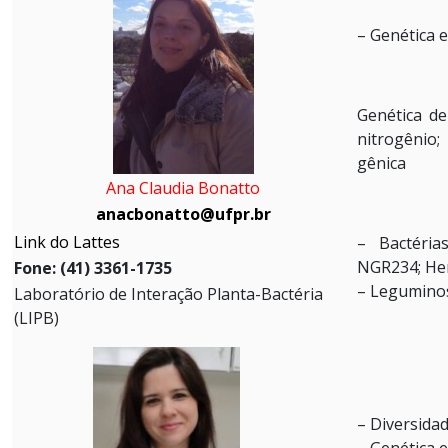
– Genética 
Genética de
nitrogênio
gênica
Ana Claudia Bonatto
anacbonatto@ufpr.br
Link do Lattes
– Bactéria
NGR234; Her
Fone: (41) 3361-1735
– Leguminos
Laboratório de Interação Planta-Bactéria
(LIPB)
–
Diversida
– Genética 