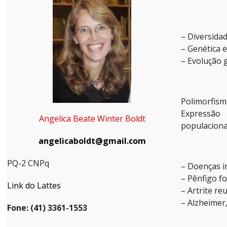
– Diversida
– Genética 
– Evolução 
Polimorfis
Expressão 
Angelica Beate Winter Boldt
populaciona
angelicaboldt@gmail.com
PQ-2 CNPq
– Doenças i
– Pênfigo fo
Link do Lattes
– Artrite re
– Alzheimer
Fone: (41) 3361-1553