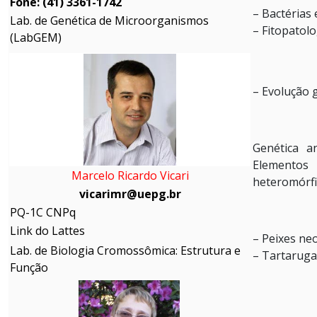
Fone: (41) 3361-1742
– Bactérias 
Lab. de Genética de Microorganismos
– Fitopatolo
(LabGEM)
– Evolução 
Genética a
Elemento
Marcelo Ricardo Vicari
heteromórfi
vicarimr@uepg.br
PQ-1C CNPq
Link do Lattes
– Peixes neo
Lab. de Biologia Cromossômica: Estrutura e
– Tartarug
Função