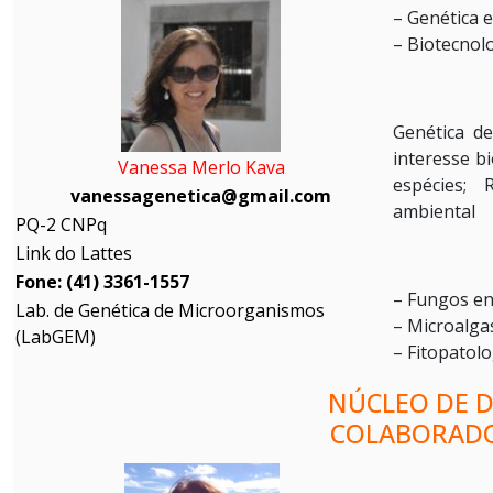
– Genética 
– Biotecnol
Genética d
interesse bi
Vanessa Merlo Kava
espécies; 
vanessagenetica@gmail.com
ambiental
PQ-2 CNPq
Link do Lattes
Fone: (41) 3361-1557
– Fungos en
Lab. de Genética de Microorganismos
– Microalga
(LabGEM)
– Fitopatolo
NÚCLEO DE 
COLABORADO