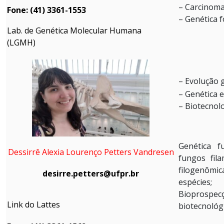
– Carcinoma
Fone: (41) 3361-1553
– Genética 
Lab. de Genética Molecular Humana
(LGMH)
– Evolução 
– Genética 
– Biotecnol
Genética f
Dessirrê Alexia Lourenço Petters Vandresen
fungos fila
filogenômi
desirre.petters@ufpr.br
espécies;
Bioprospec
Link do Lattes
biotecnológ