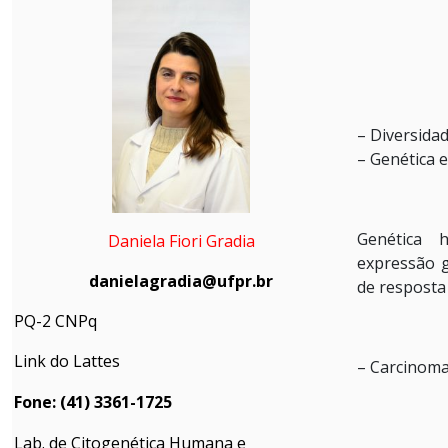
– Diversida
– Genética 
Genética 
Daniela Fiori Gradia
expressão g
danielagradia@ufpr.br
de resposta 
PQ-2 CNPq
Link do Lattes
– Carcinom
Fone: (41) 3361-1725
Lab. de Citogenética Humana e