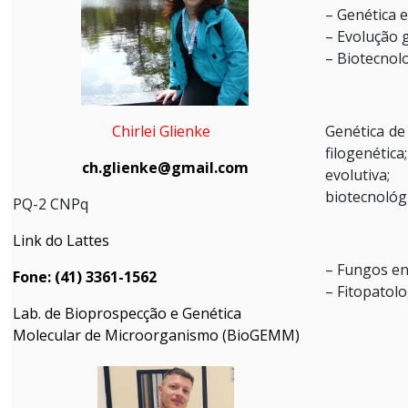
– Genética 
– Evolução 
– Biotecnol
Chirlei Glienke
Genética de
filogenéti
ch.glienke@gmail.com
evolutiva
biotecnológ
PQ-2 CNPq
Link do Lattes
– Fungos en
Fone: (41) 3361-1562
– Fitopatolo
Lab. de Bioprospecção e Genética
Molecular de Microorganismo (BioGEMM)