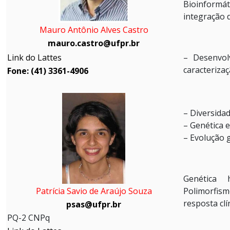
Bioinformát
integração 
Mauro Antônio Alves Castro
mauro.castro@ufpr.br
Link do Lattes
–
Desenvol
caracteriza
Fone: (41) 3361-4906
– Diversida
– Genética 
– Evolução 
Genética 
Patrícia Savio de Araújo Souza
Polimorfism
resposta clí
psas@ufpr.br
PQ-2 CNPq