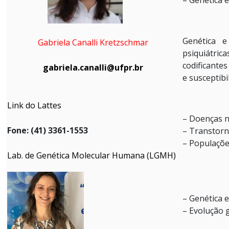
Genética e
Gabriela Canalli Kretzschmar
psiquiátri
codificante
gabriela.canalli@ufpr.br
e susceptib
Link do Lattes
– Doenças n
Fone: (41) 3361-1553
– Transtorn
– Populaçõe
Lab. de Genética Molecular Humana (LGMH)
– Genética 
– Evolução 