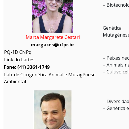
– Biotecnol
Genética 
Mutagênese
Marta Margarete Cestari
margaces@ufpr.br
PQ-1D CNPq
– Peixes neo
Link do Lattes
– Animais n
Fone: (41) 3361-1749
– Cultivo ce
Lab. de Citogenética Animal e Mutagênese
Ambiental
– Diversida
– Genética 