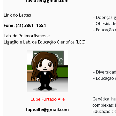
luviater@gmail.com
Link do Lattes
– Doenças g
– Obesidad
Fone: (41) 3361- 1554
– Educação c
Lab. de Polimorfismos e
Ligação e
Lab. de Educação Científica (LEC)
– Diversida
– Educação c
Genética hu
Lupe Furtado Alle
complexas; 
lupealle@gmail.com
Educação cie