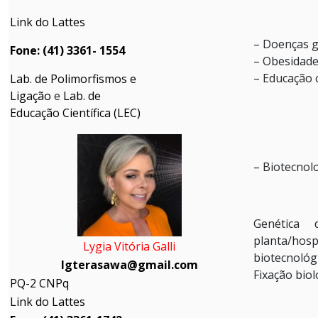
Link do Lattes
– Doenças g
Fone: (41) 3361- 1554
– Obesidad
– Educação c
Lab. de Polimorfismos e
Ligação
e
Lab. de
Educação Científica (LEC)
– Biotecnol
Genética 
planta/hos
Lygia Vitória Galli
biotecnológi
lgterasawa@gmail.com
Fixação biol
PQ-2 CNPq
Link do Lattes