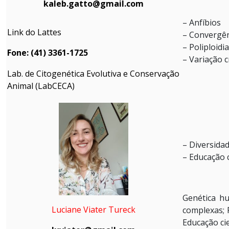
kaleb.gatto@gmail.com
– Anfíbios
Link do Lattes
– Convergên
– Poliploidia
Fone: (41) 3361-1725
– Variação 
Lab. de Citogenética Evolutiva e Conservação
Animal (LabCECA)
– Diversida
– Educação c
Genética hu
Luciane Viater Tureck
complexas; 
Educação cie