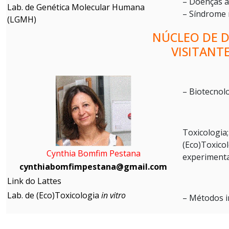
– Doenças 
Lab. de Genética Molecular Humana
– Síndrome 
(LGMH)
NÚCLEO DE 
VISITANTE
– Biotecnol
Toxicologi
(Eco)Toxico
Cynthia Bomfim Pestana
experiment
cynthiabomfimpestana@gmail.com
Link do Lattes
Lab. de (Eco)Toxicologia
in vitro
– Métodos in