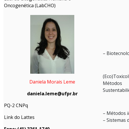
Oncogenética (LabCHO)
– Biotecnol
(Eco)Toxico
Daniela Morais Leme
Métodos 
Sustentabil
daniela.leme@ufpr.br
PQ-2 CNPq
– Métodos
i
Link do Lattes
– Sistemas d
Fone: (41) 3361-1740