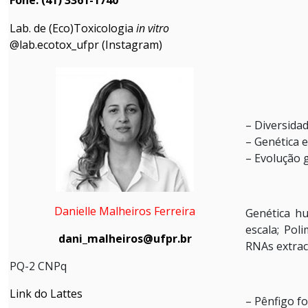
Lab. de (Eco)Toxicologia
in vitro
@lab.ecotox_ufpr (Instagram)
– Diversida
– Genética 
– Evolução 
Danielle Malheiros Ferreira
Genética h
escala; Pol
dani_malheiros@ufpr.br
RNAs extrac
PQ-2 CNPq
Link do Lattes
– Pênfigo fo