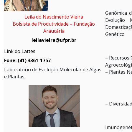
Genômica de
Leila do Nascimento Vieira
Evolução 
Bolsista de Produtividade – Fundação
Domesticaçã
Araucária
Genético
leilavieira@ufpr.br
Link do Lattes
– Recursos 
Fone: (41) 3361-1757
Agroecológi
Laboratório de Evolução Molecular de Algas
– Plantas N
e Plantas
– Diversida
Imunogenét