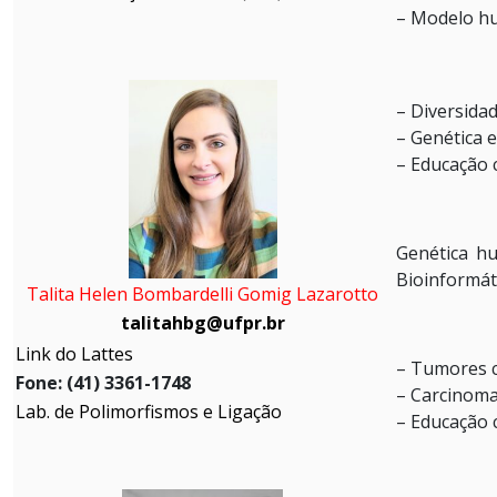
– Modelo h
– Diversida
– Genética 
– Educação c
Genética hu
Bioinformáti
Talita Helen Bombardelli Gomig Lazarotto
talitahbg@ufpr.br
Link do Lattes
– Tumores c
Fone: (41) 3361-1748
– Carcinom
Lab. de Polimorfismos e Ligação
– Educação c