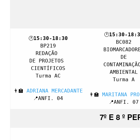
🕐
15:30-18:
🕐
15:30-18:30
BC082

BP219

BIOMARCADORE
REDAÇÃO 

 DE 

DE PROJETOS 

CONTAMINAÇÃO
CIENTÍFICOS

AMBIENTAL

Turma AC

Turma A

👨‍🏫 
ADRIANA MERCADANTE
👨‍🏫 
MARITANA PRO
📍ANFI. 04
📍ANFI. 07
7º E 8 º P