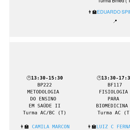
Turma Bmed ( T
👨‍🏫
EDUARDO SP
📍
🕐
13:30-15:30
🕐
13:30-17:
BP222

BF117

METODOLOGIA 

FISIOLOGIA 
DO ENSINO 

PARA 

EM SAÚDE II

BIOMEDICINA 
Turma AC/BC (T)

Turma AC (T)
👨‍🏫 
CAMILA MARCON
👨‍🏫
LUIZ C FERN