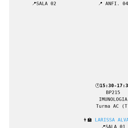
📍SALA 02
🕐
15:30-17:
BP215

IMUNOLOGIA

Turma AC (T)
👨‍🏫 
LARISSA ALV
📍SALA 01