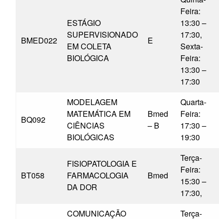
Feira:
ESTÁGIO
13:30 –
SUPERVISIONADO
17:30,
BMED022
E
EM COLETA
Sexta-
BIOLÓGICA
Feira:
13:30 –
17:30
MODELAGEM
Quarta-
MATEMÁTICA EM
Bmed
Feira:
BQ092
CIÊNCIAS
– B
17:30 –
BIOLÓGICAS
19:30
Terça-
FISIOPATOLOGIA E
Feira:
BT058
FARMACOLOGIA
Bmed
15:30 –
DA DOR
17:30,
COMUNICAÇÃO
Terça-