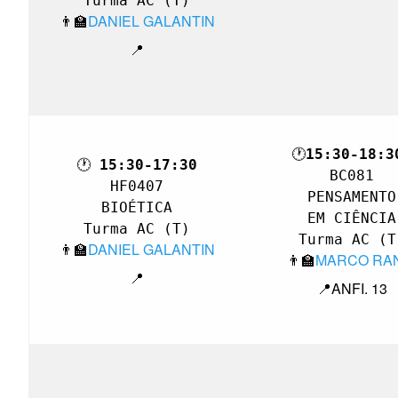
Turma AC (T)
👨‍🏫
DANIEL GALANTIN
📍
🕐
🕐 
BC081

HF0407

PENSAMENTO

BIOÉTICA

 EM CIÊNCIA 
Turma AC (T)
Turma AC (T
👨‍🏫
DANIEL GALANTIN
👨‍🏫
MARCO RA
📍
📍ANFI. 13