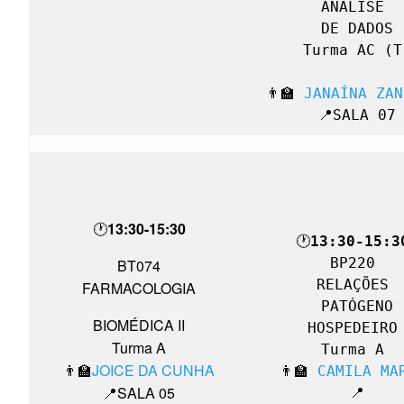
ANÁLISE 

DE DADOS

Turma AC (T)
👨‍🏫 
JANAÍNA ZAN
📍SALA 07
🕐
13:30-15:30
🕐
13:30-15:3
BP220 

BT074
RELAÇÕES 

FARMACOLOGIA
PATÓGENO

BIOMÉDICA II
HOSPEDEIRO 
Turma A
Turma A 

👨‍🏫
JOICE DA CUNHA
👨‍🏫 
CAMILA MA
📍SALA 05
📍