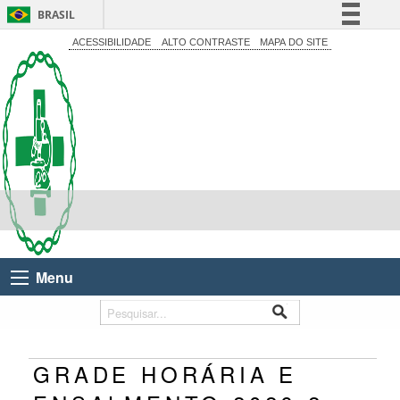
BRASIL
Simplifique!
ACESSIBILIDADE
ALTO CONTRASTE
MAPA DO SITE
Comunica BR
Participe
Acesso à informação
Legislação
Canais
Menu
GRADE HORÁRIA E