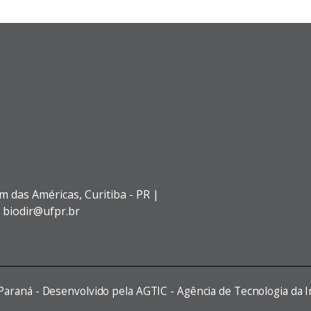
im das Américas,
Curitiba - PR |
: biodir@ufpr.br
 Paraná - Desenvolvido pela AGTIC - Agência de Tecnologia da