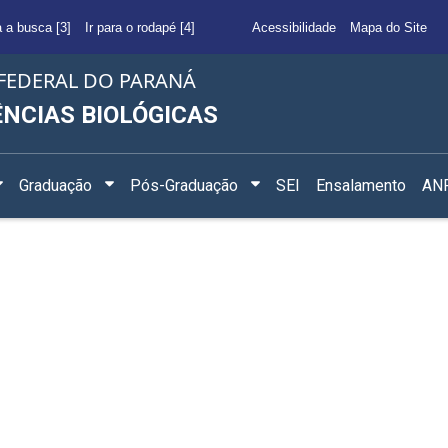
a a busca [3]
Ir para o rodapé [4]
Acessibilidade
Mapa do Site
FEDERAL DO PARANÁ
ÊNCIAS BIOLÓGICAS
Graduação
Pós-Graduação
SEI
Ensalamento
ANF