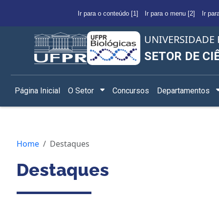
Ir para o conteúdo [1]
Ir para o menu [2]
Ir par
UNIVERSIDADE 
SETOR DE CI
Página Inicial
O Setor
Concursos
Departamentos
Home
Destaques
Destaques