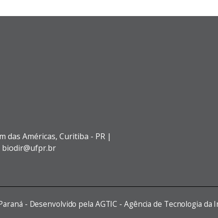
im das Américas,
Curitiba - PR |
: biodir@ufpr.br
 Paraná - Desenvolvido pela AGTIC - Agência de Tecnologia da