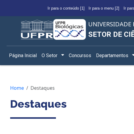
Ir para o conteúdo [1]
Ir para o menu [2]
Ir par
UNIVERSIDADE 
SETOR DE CI
Página Inicial
O Setor
Concursos
Departamentos
Home
Destaques
Destaques