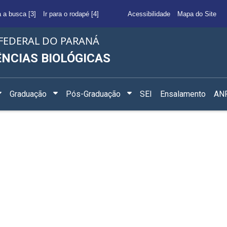
a a busca [3]
Ir para o rodapé [4]
Acessibilidade
Mapa do Site
FEDERAL DO PARANÁ
ÊNCIAS BIOLÓGICAS
Graduação
Pós-Graduação
SEI
Ensalamento
ANF