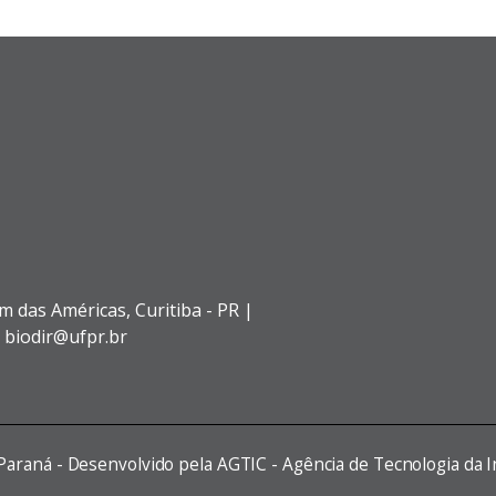
im das Américas,
Curitiba - PR |
: biodir@ufpr.br
 Paraná - Desenvolvido pela AGTIC - Agência de Tecnologia da