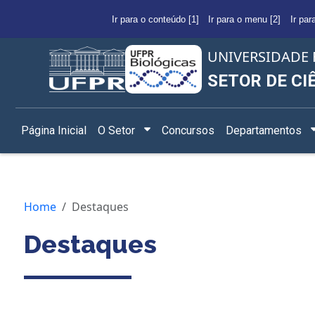
Ir para o conteúdo [1]
Ir para o menu [2]
Ir par
UNIVERSIDADE 
SETOR DE CI
Página Inicial
O Setor
Concursos
Departamentos
Home
Destaques
Destaques