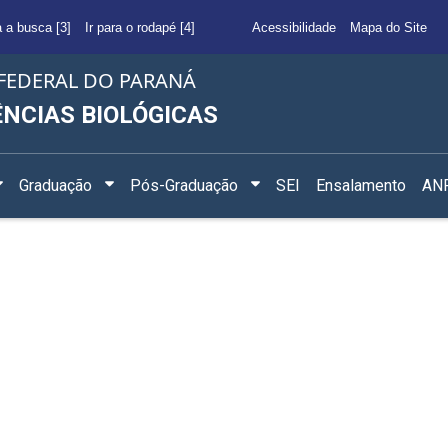
a a busca [3]
Ir para o rodapé [4]
Acessibilidade
Mapa do Site
FEDERAL DO PARANÁ
ÊNCIAS BIOLÓGICAS
Graduação
Pós-Graduação
SEI
Ensalamento
ANF