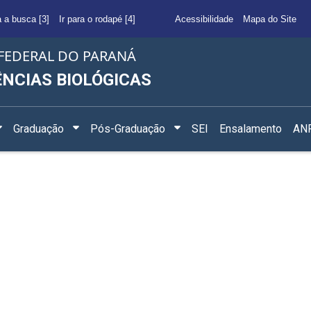
a a busca [3]
Ir para o rodapé [4]
Acessibilidade
Mapa do Site
FEDERAL DO PARANÁ
ÊNCIAS BIOLÓGICAS
Graduação
Pós-Graduação
SEI
Ensalamento
ANF