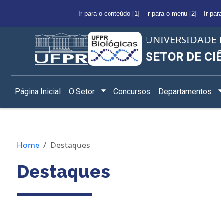
Ir para o conteúdo [1]
Ir para o menu [2]
Ir par
UNIVERSIDADE 
SETOR DE CI
Página Inicial
O Setor
Concursos
Departamentos
Home
Destaques
Destaques