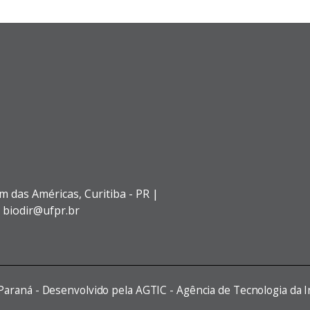
im das Américas,
Curitiba - PR |
: biodir@ufpr.br
 Paraná - Desenvolvido pela AGTIC - Agência de Tecnologia da