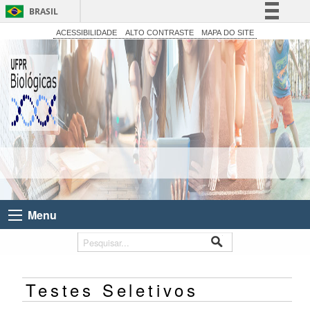
BRASIL
Simplifique!
ACESSIBILIDADE
ALTO CONTRASTE
MAPA DO SITE
Comunica BR
Participe
Acesso à informação
Legislação
Canais
Menu
Testes Seletivos