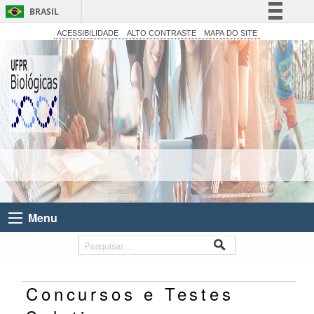
BRASIL
Simplifique!
ACESSIBILIDADE
ALTO CONTRASTE
MAPA DO SITE
Comunica BR
Participe
Acesso à informação
Legislação
Canais
Menu
Concursos e Testes