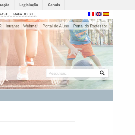
mação
Legislação
Canais
RASTE
MAPA DO SITE
R
Intranet
Webmail
Portal do Aluno
Portal do Professor