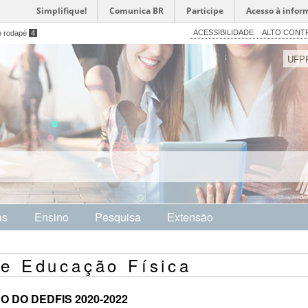
Simplifique!
Comunica BR
Participe
Acesso à infor
ACESSIBILIDADE
ALTO CONT
o rodapé
4
UFP
as
Ensino
Pesquisa
Extensão
e Educação Física
 DO DEDFIS 2020-2022