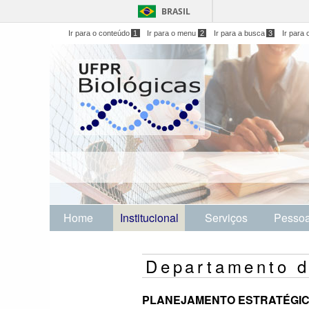
BRASIL
Ir para o conteúdo
1
Ir para o menu
2
Ir para a busca
3
Ir para 
Home
Institucional
Serviços
Pesso
Departamento d
PLANEJAMENTO ESTRATÉGICO