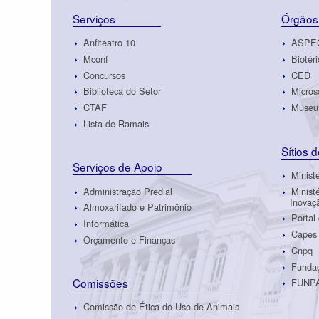
Serviços
Órgãos
Anfiteatro 10
ASPE
Mconf
Biotéri
Concursos
CED
Biblioteca do Setor
Micros
CTAF
Museu 
Lista de Ramais
Sítios 
Serviços de Apoio
Minist
Administração Predial
Minist
Inovaç
Almoxarifado e Patrimônio
Portal
Informática
Capes
Orçamento e Finanças
Cnpq
Fundaç
Comissões
FUNP
Comissão de Ética do Uso de Animais