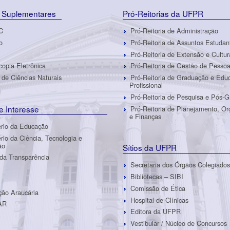
 Suplementares
Pró-Reitorias da UFPR
C
Pró-Reitoria de Administração
o
Pró-Reitoria de Assuntos Estudan
Pró-Reitoria de Extensão e Cultur
copia Eletrônica
Pró-Reitoria de Gestão de Pesso
de Ciências Naturais
Pró-Reitoria de Graduação e Edu
Profissional
Pró-Reitoria de Pesquisa e Pós-
de Interesse
Pró-Reitoria de Planejamento, O
e Finanças
ério da Educação
ério da Ciência, Tecnologia e
ão
Sítios da UFPR
 da Transparência
Secretaria dos Órgãos Colegiados
Bibliotecas – SIBI
Comissão de Ética
ão Araucária
Hospital de Clínicas
AR
Editora da UFPR
Vestibular / Núcleo de Concursos