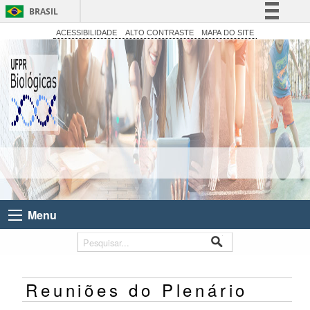
BRASIL
Simplifique!
ACESSIBILIDADE
ALTO CONTRASTE
MAPA DO SITE
Comunica BR
Participe
Acesso à informação
Legislação
Canais
Menu
Reuniões do Plenário