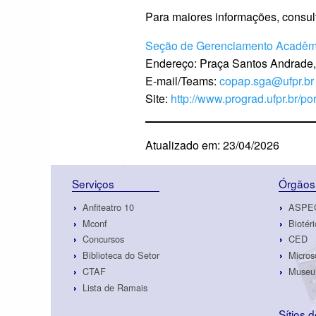
Para maiores informações, cons
Seção de Gerenciamento Acadêm
Endereço: Praça Santos Andrade, 
E-mail/Teams:
copap.sga@ufpr.br
Site:
http://www.prograd.ufpr.br/po
Atualizado em: 23/04/2026
Serviços
Órgãos
Anfiteatro 10
ASPE
Mconf
Biotéri
Concursos
CED
Biblioteca do Setor
Micros
CTAF
Museu 
Lista de Ramais
Sítios 