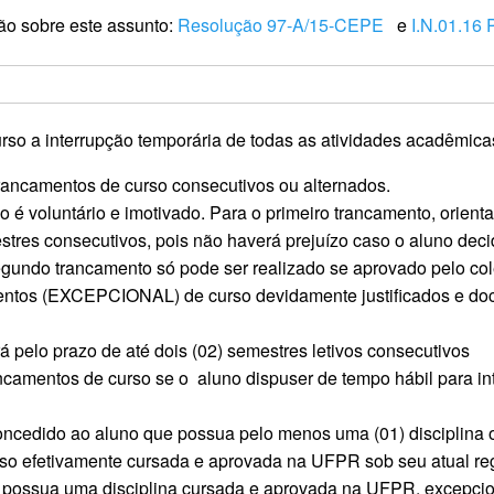
ão sobre este assunto:
Resolução 97-A/15-CEPE
e
I.N.01.1
rso a interrupção temporária de todas as atividades acadêmica
 trancamentos de curso consecutivos ou alternados.
 é voluntário e imotivado. Para o primeiro trancamento, orienta
stres consecutivos, pois não haverá prejuízo caso o aluno decid
egundo trancamento só pode ser realizado se aprovado pelo col
mentos (EXCEPCIONAL) de curso devidamente justificados e do
 pelo prazo de até dois (02) semestres letivos consecutivos
amentos de curso se o aluno dispuser de tempo hábil para int
ncedido ao aluno que possua pelo menos uma (01) disciplina ou
urso efetivamente cursada e aprovada na UFPR sob seu atual reg
possua uma disciplina cursada e aprovada na UFPR, excepcion