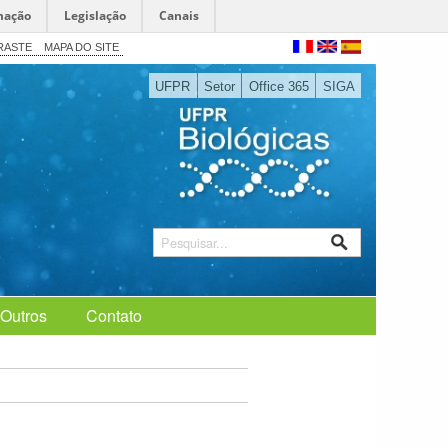
mação
Legislação
Canais
RASTE
MAPA DO SITE
UFPR
Setor
Office 365
SIGA
Outros
Contato