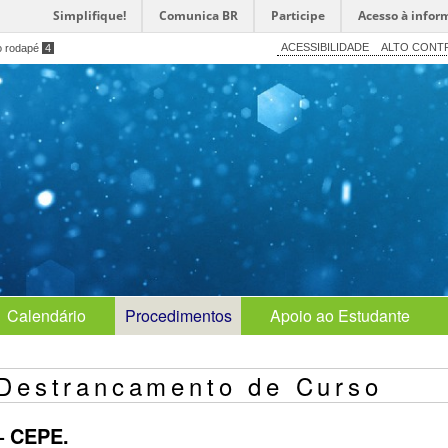
Simplifique!
Comunica BR
Participe
Acesso à infor
ACESSIBILIDADE
ALTO CONT
o rodapé
4
Calendário
Procedimentos
Apoio ao Estudante
Destrancamento de Curso
– CEPE.