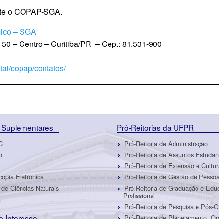
ulte o COPAP-SGA.
ico – SGA
50 – Centro – Curitiba/PR – Cep.: 81.531-900
rtal/copap/contatos/
 Suplementares
Pró-Reitorias da UFPR
C
Pró-Reitoria de Administração
o
Pró-Reitoria de Assuntos Estudan
Pró-Reitoria de Extensão e Cultur
copia Eletrônica
Pró-Reitoria de Gestão de Pesso
de Ciências Naturais
Pró-Reitoria de Graduação e Edu
Profissional
Pró-Reitoria de Pesquisa e Pós-
de Interesse
Pró-Reitoria de Planejamento, O