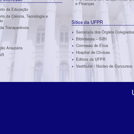
e Finanças
ério da Educação
ério da Ciência, Tecnologia e
ão
Sítios da UFPR
 da Transparência
Secretaria dos Órgãos Colegiados
Bibliotecas – SIBI
Comissão de Ética
ão Araucária
Hospital de Clínicas
AR
Editora da UFPR
Vestibular / Núcleo de Concursos