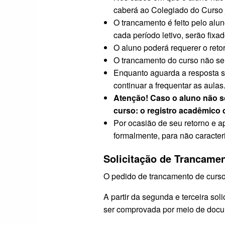
caberá ao Colegiado do Curso j
O trancamento é feito pelo alun
cada período letivo, serão fixa
O aluno poderá requerer o reto
O trancamento do curso não ser
Enquanto aguarda a resposta s
continuar a frequentar as aulas
Atenção!
Caso o aluno não so
curso: o registro acadêmico 
Por ocasião de seu retorno e a
formalmente, para não caracter
Solicitação de Trancame
O pedido de trancamento de curs
A partir da segunda e terceira soli
ser comprovada por meio de docum