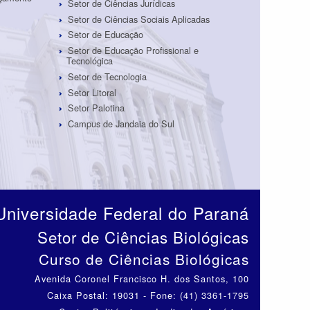
Setor de Ciências Jurídicas
Setor de Ciências Sociais Aplicadas
Setor de Educação
Setor de Educação Profissional e
Tecnológica
Setor de Tecnologia
Setor Litoral
Setor Palotina
Campus de Jandaia do Sul
Universidade Federal do Paraná
Setor de Ciências Biológicas
Curso de Ciências Biológicas
Avenida Coronel Francisco H. dos Santos, 100
Caixa Postal: 19031 - Fone: (41) 3361-1795