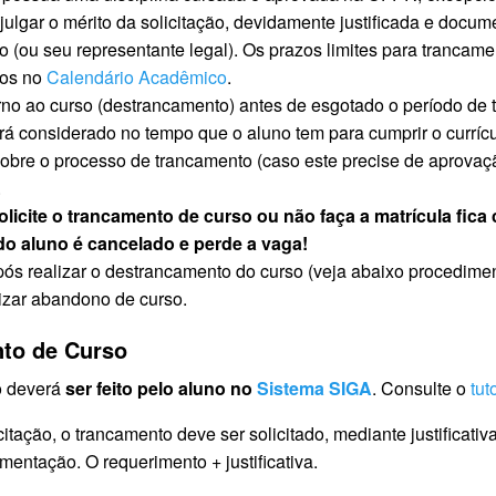
ulgar o mérito da solicitação, devidamente justificada e docum
o (ou seu representante legal). Os prazos limites para trancamen
dos no
Calendário Acadêmico
.
rno ao curso (destrancamento) antes de esgotado o período de 
á considerado no tempo que o aluno tem para cumprir o currícu
obre o processo de trancamento (caso este precise de aprovaçã
.
licite o trancamento de curso ou não faça a matrícula fic
do aluno é cancelado e perde a vaga!
pós realizar o destrancamento do curso (veja abaixo procedimen
izar abandono de curso.
nto de Curso
o deverá
ser feito pelo aluno no
Sistema SIGA
. Consulte o
tut
citação, o trancamento deve ser solicitado, mediante justificati
entação. O requerimento + justificativa.