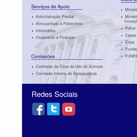
Serviços de Apoio
Minist
Administração Predial
Minist
Inovaç
Almoxarifado e Patrimônio
Portal
Informática
Capes
Orçamento e Finanças
Cnpq
Fundaç
Comissões
FUNP
Comissão de Ética do Uso de Animais
Comissão Interna de Biosegurança
Redes Sociais