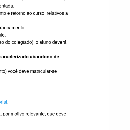
entada.
to e retorno ao curso, relativos a
trancamento.
lo.
o do colegiado), o aluno deverá
a caracterizado abandono de
to) você deve matricular‐se
orial
.
va, por motivo relevante, que deve