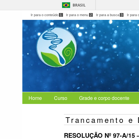
BRASIL
Ir para o conteúdo
1
Ir para o menu
2
Ir para a busca
3
Ir para 
Home
Curso
Grade e corpo docente
Trancamento e 
RESOLUÇÃO Nº 97-A/15 